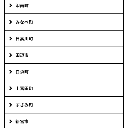
印南町
みなべ町
日高川町
田辺市
白浜町
上富田町
すさみ町
新宮市