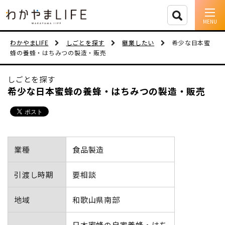
イベント情報
わかやまLIFE
しごとを探す
継業したい
希少な日本蜜
蜂の養蜂・はちみつの製造・販売
移住支援
しごとを探す
人に会う
希少な日本蜜蜂の養蜂・はちみつの製造・販売
しごと
住まい
業種
食品製造
市町村を探す
引渡し時期
要相談
移住者インタビュー
地域
和歌山県南部
動画
日本蜜蜂の自家養蜂・はち