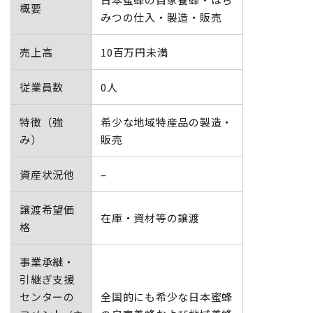
概要
地域おこし協力隊
みつの仕入・製造・販売
売上高
10百万円未満
従業員数
0人
特徴（強
希少な地域特産品の製造・
み）
販売
資産状況他
–
譲渡希望価
在庫・資材等の譲渡
格
事業承継・
引継ぎ支援
センターの
全国的にも希少な日本蜜蜂