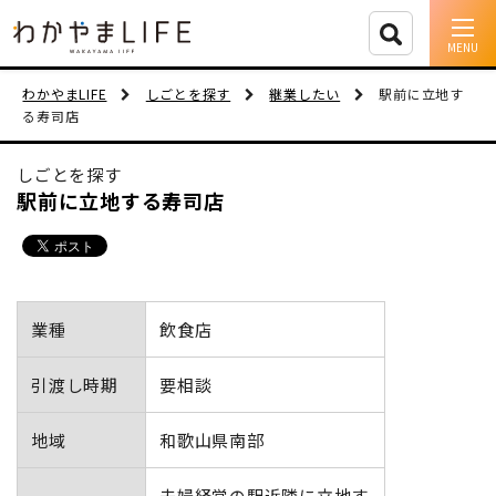
イベント情報
わかやまLIFE
しごとを探す
継業したい
駅前に立地す
る寿司店
移住支援
しごとを探す
人に会う
駅前に立地する寿司店
しごと
住まい
業種
飲食店
市町村を探す
引渡し時期
要相談
移住者インタビュー
地域
和歌山県南部
動画
夫婦経営の駅近隣に立地す