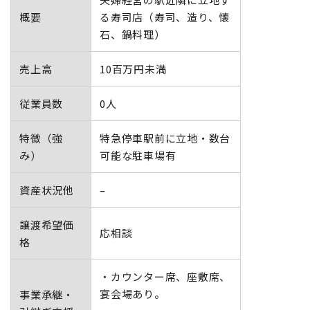
地域おこし協力隊
概要
る寿司店（寿司、造り、懐
石、鍋料理）
売上高
10百万円未満
従業員数
0人
特徴（強
特急停車駅前に立地・数台
み）
可能な駐車場有
資産状況他
–
譲渡希望価
応相談
格
・カウンター席、座敷席、
宴会場あり。
事業承継・