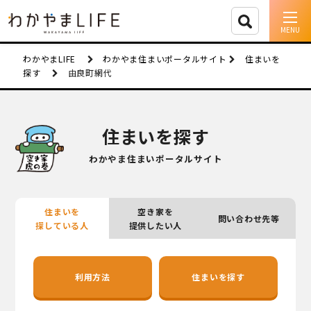
イベント情報
わかやまLIFE
わかやま住まいポータルサイト
住まいを
探す
由良町網代
移住支援
人に会う
住まいを探す
しごと
わかやま住まいポータルサイト
住まい
住まいを
空き家を
問い合わせ先等
市町村を探す
探している人
提供したい人
移住者インタビュー
利用方法
住まいを探す
動画