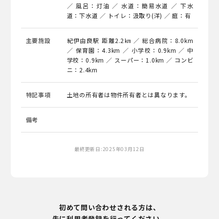
／ 風呂：灯油 ／ 水道：簡易水道 ／ 下水
道：下水道 ／ トイレ：汲取り(洋) ／ 庭：有
主要施設
紀伊由良駅 距離2.2㎞ ／ 総合病院：8.0km
／ 保育園：4.3km ／ 小学校：0.9km ／ 中
学校：0.9km ／ スーパー：1.0km ／ コンビ
ニ：2.4km
特記事項
土地の所有者は物件所有者とは異なります。
備考
最終更新日:2025年03月12日
初めて問い合わせされる方は、
先に利用者登録を行ってください。