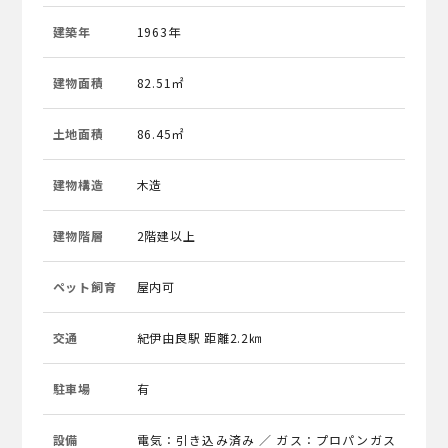
建築年
1963年
建物面積
82.51㎡
土地面積
86.45㎡
建物構造
木造
建物階層
2階建以上
ペット飼育
屋内可
交通
紀伊由良駅 距離2.2㎞
駐車場
有
設備
電気：引き込み済み ／ ガス：プロパンガス