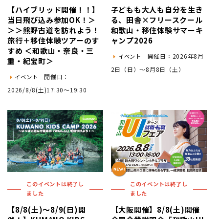
【ハイブリッド開催！！】
子どもも大人も自分を生き
当日飛び込み参加OK！＞
る、田舎×フリースクール
＞＞熊野古道を訪れよう！
和歌山・移住体験サマーキ
旅行＋移住体験ツアーのす
ャンプ2026
すめ ＜和歌山・奈良・三
開催日：2026年8月
イベント
重・紀宝町＞
2日（日）〜8月8日（土）
開催日：
イベント
2026/8/8(土)17:30～19:30
このイベントは終了し
このイベントは終了し
ました
ました
【8/8(土)～8/9(日)開
【大阪開催】8/8(土)開催