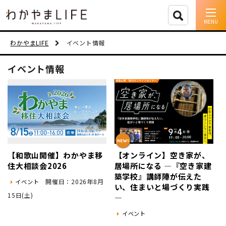
イベント情報
わかやまLIFE
イベント情報
移住支援
イベント情報
人に会う
しごと
住まい
【和歌山開催】わかやま移
【オンライン】空き家が、
市町村を探す
住大相談会2026
居場所になる ―『空き家建
築学校』講師陣が伝えた
開催日：2026年8月
イベント
移住者インタビュー
い、住まいと場づくり実践
15日(土)
―
動画
イベント