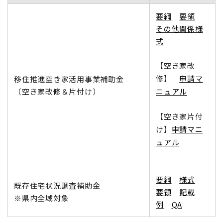
要綱
要領
その他関係様
式
【空き家改
修】
申請マ
移住推進空き家活用事業補助金
（空き家改修＆片付け）
ニュアル
【空き家片付
け】
申請マニ
ュアル
要綱
様式
既存住宅状況調査補助金
要領
記載
※県内全域対象
例
QA