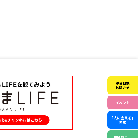
市町村を探す
移住者インタビュー
動画
地域おこし協力隊
移住相談
お問合せ
イベント
「人に会える」
体験
地域おこし