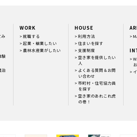
WORK
HOUSE
AR
てみ
就職する
利用方法
M
起業・継業したい
住まいを探す
IN
農林水産業がしたい
支援制度
体験
空き家を提供したい
W
人
お
農泊
よくある質問＆お問
い合わせ
市町村・住宅協力員
を探す
空き家のあれこれ虎
の巻！