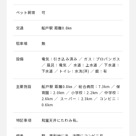
ペット飼育
可
交通
船戸駅 距離0.8㎞
駐車場
無
設備
電気：引き込み済み ／ ガス：プロパンガス
／ 風呂：電気 ／ 水道：上水道 ／ 下水道：
下水道 ／ トイレ：水洗(洋) ／ 庭：有
主要施設
船戸駅 距離0.8㎞ ／ 総合病院：7.3km ／ 保
育園：2.0km ／ 小学校：2.2km ／ 中学校：
2.6km ／ スーパー：2.3km ／ コンビニ：
0.6km
特記事項
和室天井にたわみ有。
備考
駅、市街地に近。近隣にコンビニ有。