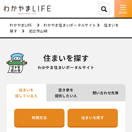
イベント情報
わかやまLIFE
わかやま住まいポータルサイト
住まいを
探す
岩出市山崎
移住支援
人に会う
住まいを探す
しごと
わかやま住まいポータルサイト
住まい
住まいを
空き家を
問い合わせ先等
市町村を探す
探している人
提供したい人
移住者インタビュー
利用方法
住まいを探す
動画