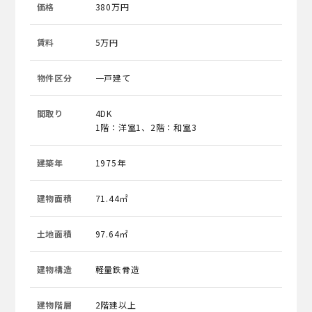
価格
380万円
賃料
5万円
物件区分
一戸建て
間取り
4DK
1階：洋室1、2階：和室3
建築年
1975年
建物面積
71.44㎡
土地面積
97.64㎡
建物構造
軽量鉄骨造
建物階層
2階建以上