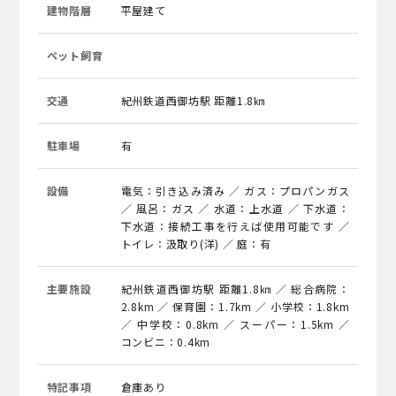
建物階層
平屋建て
ペット飼育
交通
紀州鉄道西御坊駅 距離1.8㎞
駐車場
有
設備
電気：引き込み済み ／ ガス：プロパンガス
／ 風呂：ガス ／ 水道：上水道 ／ 下水道：
下水道：接続工事を行えば使用可能です ／
トイレ：汲取り(洋) ／ 庭：有
主要施設
紀州鉄道西御坊駅 距離1.8㎞ ／ 総合病院：
2.8km ／ 保育園：1.7km ／ 小学校：1.8km
／ 中学校：0.8km ／ スーパー：1.5km ／
コンビニ：0.4km
特記事項
倉庫あり