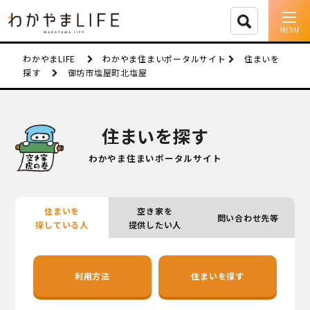
イベント情報
わかやまLIFE
わかやま住まいポータルサイト
住まいを
探す
御坊市塩屋町北塩屋
移住支援
人に会う
住まいを探す
しごと
わかやま住まいポータルサイト
住まい
住まいを
空き家を
問い合わせ先等
市町村を探す
探している人
提供したい人
移住者インタビュー
利用方法
住まいを探す
動画