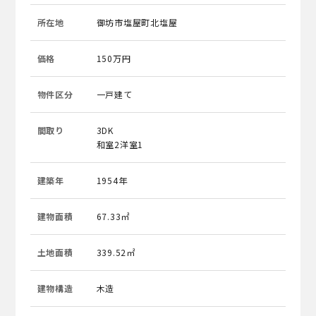
所在地
御坊市塩屋町北塩屋
価格
150万円
物件区分
一戸建て
間取り
3DK
和室2洋室1
建築年
1954年
建物面積
67.33㎡
土地面積
339.52㎡
建物構造
木造