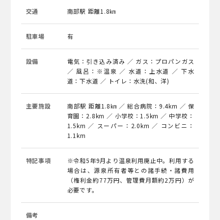
交通
南部駅 距離1.8㎞
駐車場
有
設備
電気：引き込み済み ／ ガス：プロパンガス
／ 風呂：※温泉 ／ 水道：上水道 ／ 下水
道：下水道 ／ トイレ：水洗(和、洋)
主要施設
南部駅 距離1.8㎞ ／ 総合病院：9.4km ／ 保
育園：2.8km ／ 小学校：1.5km ／ 中学校：
1.5km ／ スーパー：2.0km ／ コンビニ：
1.1km
特記事項
※令和5年9月より温泉利用廃止中。利用する
場合は、源泉所有者等との諸手続・諸費用
（権利金約77万円、管理費月額約2万円）が
必要です。
備考