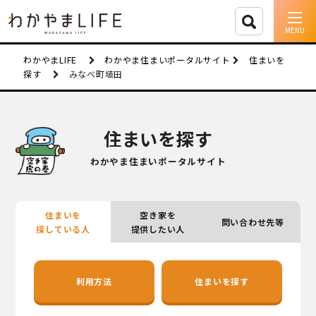
イベント情報
わかやまLIFE
わかやま住まいポータルサイト
住まいを
探す
みなべ町埴田
移住支援
人に会う
住まいを探す
しごと
わかやま住まいポータルサイト
住まい
住まいを
空き家を
問い合わせ先等
市町村を探す
探している人
提供したい人
移住者インタビュー
利用方法
住まいを探す
動画