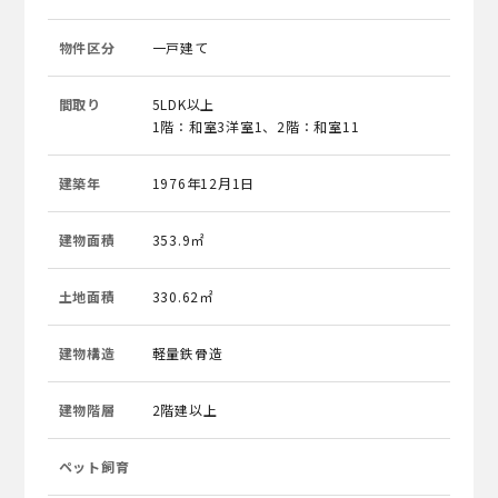
物件区分
一戸建て
間取り
5LDK以上
1階：和室3洋室1、2階：和室11
建築年
1976年12月1日
建物面積
353.9㎡
土地面積
330.62㎡
建物構造
軽量鉄骨造
建物階層
2階建以上
ペット飼育