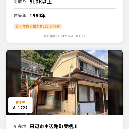
5LDK以上
間取り
1980年
建築年
県・市町村空き家バンク物件
最終更新日:2026年07月31日
A-1727
田辺市中辺路町栗栖川
所在地