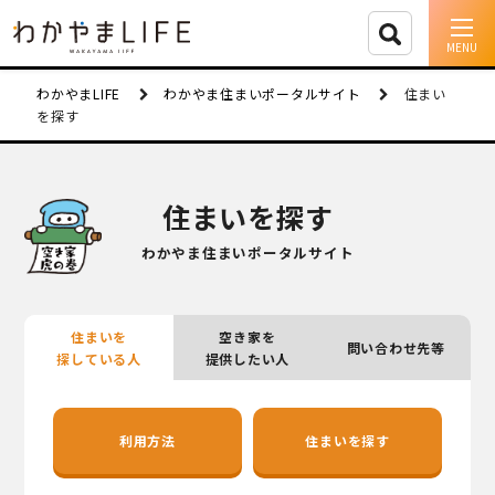
イベント情報
わかやまLIFE
わかやま住まいポータルサイト
住まい
を探す
移住支援
人に会う
住まいを探す
しごと
わかやま住まいポータルサイト
住まい
住まいを
空き家を
問い合わせ先等
市町村を探す
探している人
提供したい人
移住者インタビュー
利用方法
住まいを探す
動画