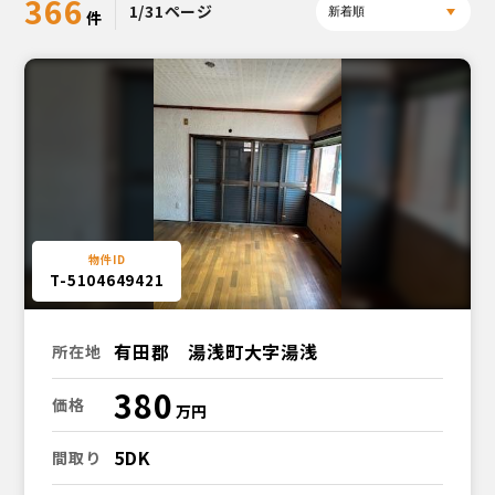
366
1/31ページ
T-5104649421
有田郡 湯浅町大字湯浅
所在地
380
価格
5DK
間取り