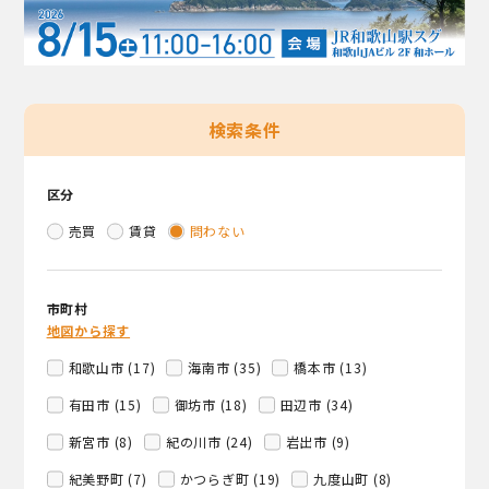
検索条件
区分
売買
賃貸
問わない
市町村
地図から探す
和歌山市 (17)
海南市 (35)
橋本市 (13)
有田市 (15)
御坊市 (18)
田辺市 (34)
新宮市 (8)
紀の川市 (24)
岩出市 (9)
紀美野町 (7)
かつらぎ町 (19)
九度山町 (8)