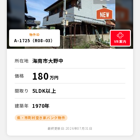
A-1725（R08-03）
VR案内
海南市大野中
所在地
180
価格
5LDK以上
間取り
1970年
建築年
県・市町村空き家バンク物件
最終更新日:2026年07月31日