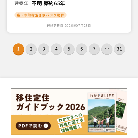
不明 築約65年
建築年
県・市町村空き家バンク物件
最終更新日:2026年07月23日
1
2
3
4
5
6
7
…
31