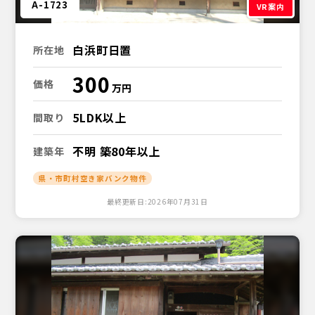
A-1723
VR案内
白浜町日置
所在地
300
価格
5LDK以上
間取り
不明 築80年以上
建築年
県・市町村空き家バンク物件
最終更新日:2026年07月31日