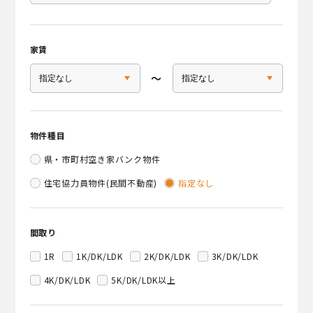
家賃
〜
物件種目
県・市町村空き家バンク物件
住宅協力員物件(民間不動産)
指定なし
間取り
1R
1K/DK/LDK
2K/DK/LDK
3K/DK/LDK
4K/DK/LDK
5K/DK/LDK以上