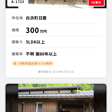
A-1723
VR案内
白浜町日置
所在地
300
価格
5LDK以上
間取り
不明 築80年以上
建築年
県・市町村空き家バンク物件
最終更新日:2026年07月31日