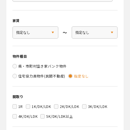
家賃
〜
物件種目
県・市町村空き家バンク物件
住宅協力員物件(民間不動産)
指定なし
間取り
1R
1K/DK/LDK
2K/DK/LDK
3K/DK/LDK
4K/DK/LDK
5K/DK/LDK以上