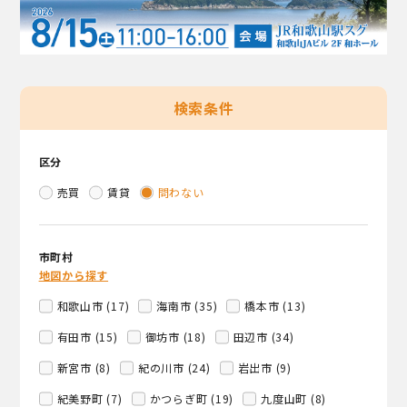
検索条件
区分
売買
賃貸
問わない
市町村
地図から探す
和歌山市 (17)
海南市 (35)
橋本市 (13)
有田市 (15)
御坊市 (18)
田辺市 (34)
新宮市 (8)
紀の川市 (24)
岩出市 (9)
紀美野町 (7)
かつらぎ町 (19)
九度山町 (8)