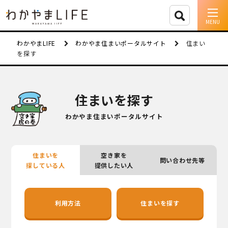
イベント情報
わかやまLIFE
わかやま住まいポータルサイト
住まい
を探す
移住支援
人に会う
住まいを探す
しごと
わかやま住まいポータルサイト
住まい
住まいを
空き家を
問い合わせ先等
市町村を探す
探している人
提供したい人
移住者インタビュー
利用方法
住まいを探す
動画