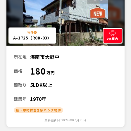
A-1725（R08-03）
VR案内
海南市大野中
所在地
180
価格
5LDK以上
間取り
1970年
建築年
県・市町村空き家バンク物件
最終更新日:2026年07月31日