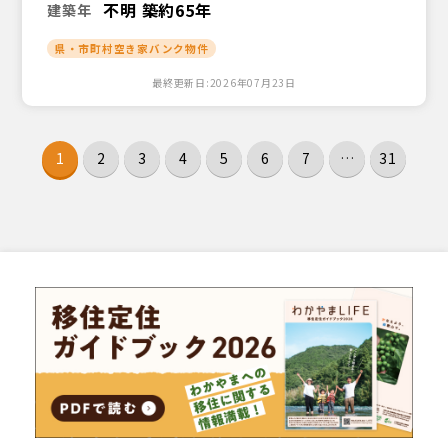
不明 築約65年
建築年
県・市町村空き家バンク物件
最終更新日:2026年07月23日
1
2
3
4
5
6
7
…
31