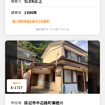
5LDK以上
間取り
1980年
建築年
県・市町村空き家バンク物件
最終更新日:2026年07月31日
A-1727
田辺市中辺路町栗栖川
所在地