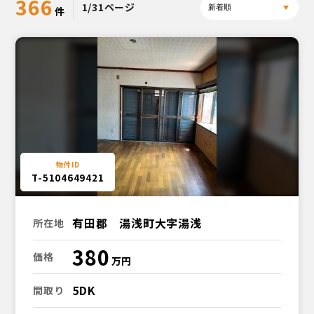
366
1/31ページ
T-5104649421
有田郡 湯浅町大字湯浅
所在地
380
価格
5DK
間取り