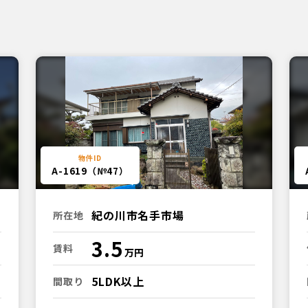
A-1619（№47）
紀の川市名手市場
所在地
3.5
賃料
5LDK以上
間取り