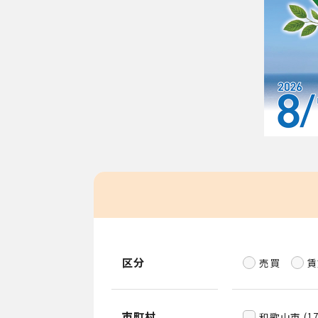
区分
売買
賃
市町村
和歌山市 (17