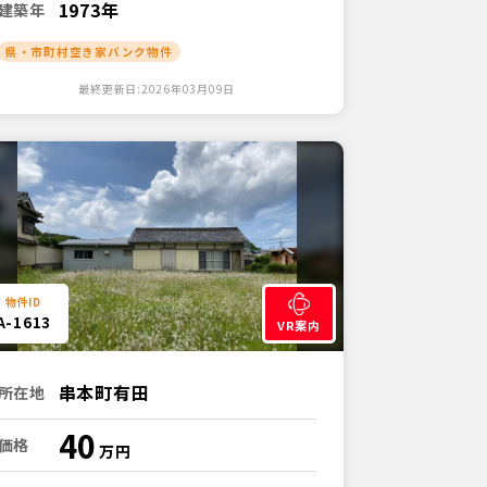
1973年
建築年
県・市町村空き家バンク物件
最終更新日:2026年03月09日
A-1613
VR案内
串本町有田
所在地
40
価格