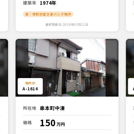
1974年
建築年
県・市町村空き家バンク物件
最終更新日:2026年03月11日
A-1614
串本町中湊
所在地
150
価格