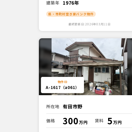
1976年
建築年
県・市町村空き家バンク物件
最終更新日:2026年03月11日
A-1617（a061）
有田市野
所在地
300
5
価格
賃料