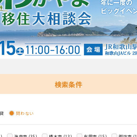
検索条件
貸
問わない
)
海南市 (35)
橋本市 (13)
有田市 (15)
御坊市 (1