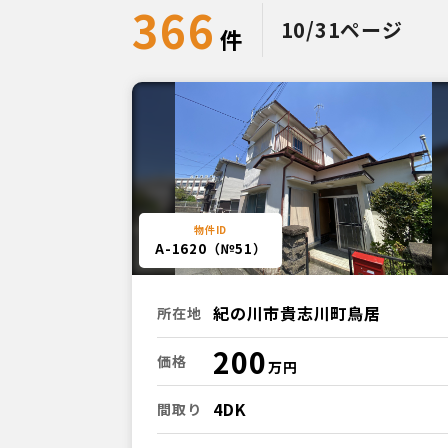
366
10/31ページ
A-1620（№51）
紀の川市貴志川町鳥居
所在地
200
価格
4DK
間取り