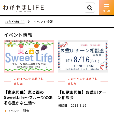
イベント情報
わかやまLIFE
イベント情報
移住支援
イベント情報
人に会う
しごと
住まい
このイベントは終了し
このイベントは終了し
市町村を探す
ました
ました
【東京開催】東と西の
【和歌山開催】お盆UIター
移住者インタビュー
SweetLife～フルーツのあ
ン相談会
る心豊かな生活～
開催日：2019.8.16
動画
開催日：
イベント