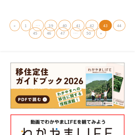
«
1
…
39
40
41
42
43
44
45
46
47
…
50
»