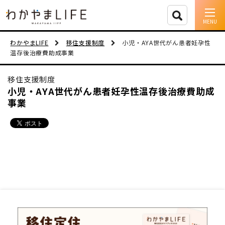
イベント情報
わかやまLIFE
移住支援制度
小児・AYA世代がん患者妊孕性
温存後治療費助成事業
移住支援
移住支援制度
人に会う
小児・AYA世代がん患者妊孕性温存後治療費助成
事業
しごと
住まい
市町村を探す
移住者インタビュー
動画