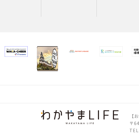
【お
〒6
TEL