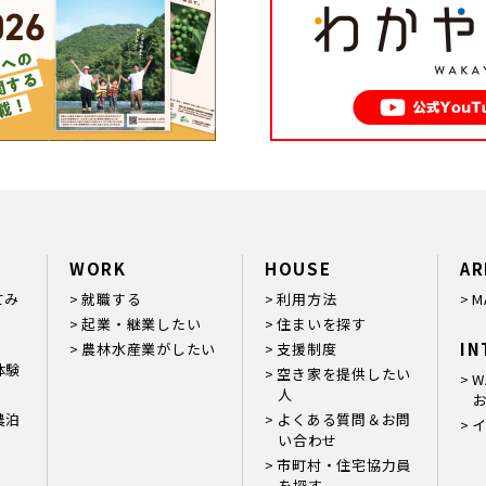
WORK
HOUSE
AR
てみ
就職する
利用方法
M
起業・継業したい
住まいを探す
IN
農林水産業がしたい
支援制度
体験
空き家を提供したい
W
人
お
農泊
よくある質問＆お問
い合わせ
市町村・住宅協力員
を探す