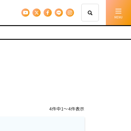
イベント情報
移住支援
人に会う
しごと
4件中1〜4件表示
住まい