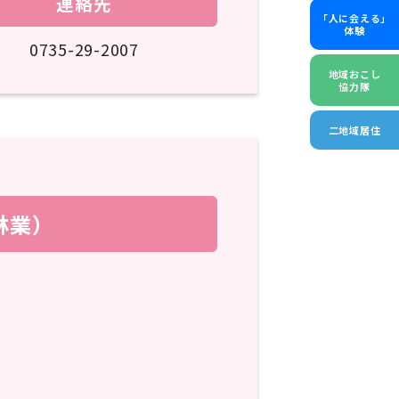
連絡先
「人に会える」
体験
0735-29-2007
地域おこし
協力隊
二地域居住
林業）