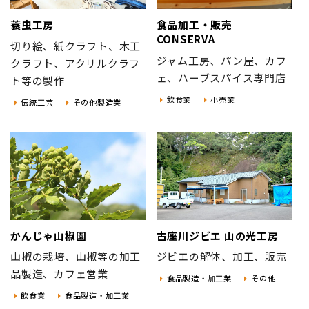
蓑虫工房
食品加工・販売
CONSERVA
切り絵、紙クラフト、木工
ジャム工房、パン屋、カフ
クラフト、アクリルクラフ
ェ、ハーブスパイス専門店
ト等の製作
飲食業
小売業
伝統工芸
その他製造業
かんじゃ山椒園
古座川ジビエ 山の光工房
山椒の栽培、山椒等の加工
ジビエの解体、加工、販売
品製造、カフェ営業
食品製造・加工業
その他
飲食業
食品製造・加工業