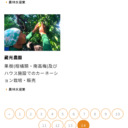
農林水産業
藏光農園
果樹(柑橘類・南高梅)及び
ハウス施設でのカーネーシ
ョン栽培・販売
農林水産業
«
1
2
3
4
5
6
7
8
9
10
11
12
13
14