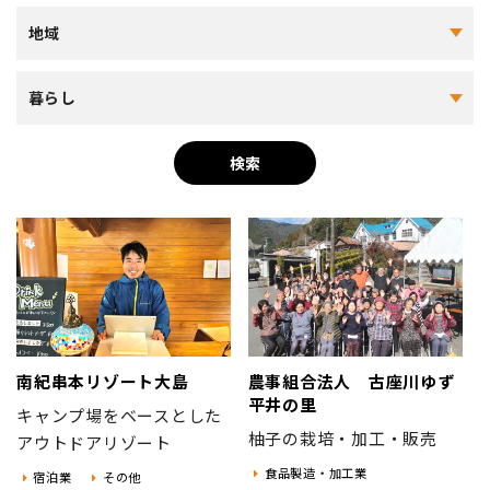
地域おこし協力隊
地域
暮らし
検索
南紀串本リゾート大島
農事組合法人 古座川ゆず
平井の里
キャンプ場をベースとした
柚子の栽培・加工・販売
アウトドアリゾート
食品製造・加工業
宿泊業
その他