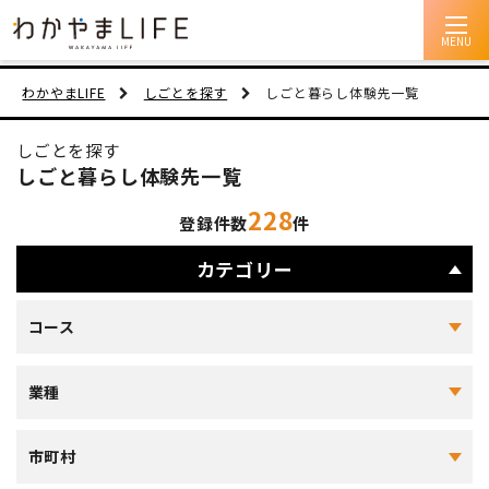
イベント情報
わかやまLIFE
しごとを探す
しごと暮らし体験先一覧
移住支援
しごとを探す
しごと暮らし体験先一覧
人に会う
228
登録件数
件
しごと
カテゴリー
住まい
コース
市町村を探す
業種
移住者インタビュー
動画
市町村