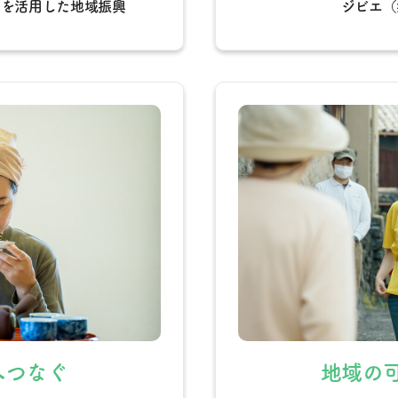
ラを活用した地域振興
ジビエ（
へつなぐ
地域の