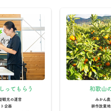
しってもらう
和歌山
型観光の運営
みかん農
ント企画
耕作放棄地