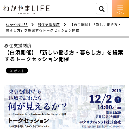
イベント情報
わかやまLIFE
移住支援制度
【白浜開催】「新しい働き方・
暮らし方」を提案するトークセッション開催
移住支援
移住支援制度
人に会う
【白浜開催】「新しい働き方・暮らし方」を提案
するトークセッション開催
しごと
住まい
市町村を探す
移住者インタビュー
動画