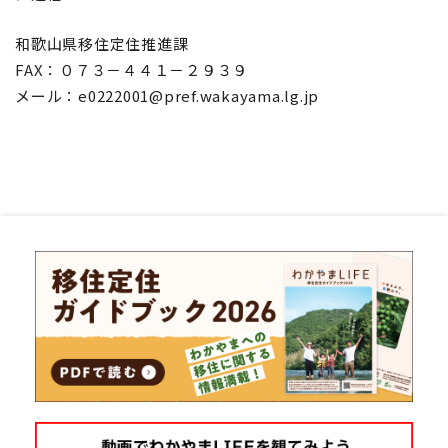
和歌山県移住定住推進課
FAX：０７３－４４１－２９３９
メール：e0222001@pref.wakayama.lg.jp