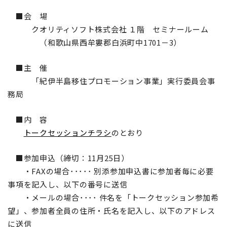
■会 場
クオリティソフト株式会社 １階 セミナールーム
（和歌山県西牟婁郡白浜町中1701－3）
■主 催
「紀伊半島移住プロモーション事業」実行委員会事
務局
■内 容
トークセッションチラシ
のとおり
■参加申込（締切：11月25日）
・FAXの場合･････ 別添参加申込書に参加者毎に必要
事項を記入し、以下の番号に送信
・メールの場合････ 件名を「トークセッション参加希
望」、参加者全員の住所・氏名を記入し、以下のアドレス
に送信