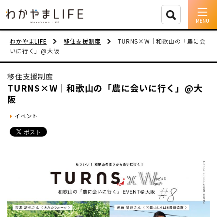
イベント情報
わかやまLIFE
移住支援制度
TURNS×W｜和歌山の「農に会
いに行く」@大阪
移住支援
移住支援制度
人に会う
TURNS×W｜和歌山の「農に会いに行く」@大
阪
しごと
イベント
住まい
市町村を探す
移住者インタビュー
動画