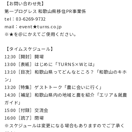
【お問い合わせ先】
第一プログレス 和歌山県移住PR事業係
tel：03-6269-9732
mail：event★turns.co.jp
※★を＠にかえてご使用ください。
【タイムスケジュール】
12:30［開封］開場
13:00［表紙］はじめに「TURNS×Wとは」
13:10［目次］和歌山県ってどんなところ？「和歌山のキホ
ン」
13:20［特集］ゲストトーク「農に会いに行く」
14:30［補足］和歌山県内の地域と農を紹介「エリア＆就農
ガイド」
15:00［付録］交流会
16:00［読了］閉場
※スケジュールは変更になる場合もありますのでご了承く