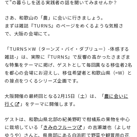
て”の暮らしを送る実践者の話を聞いてみませんか？
さあ、和歌山の「農」に会いに行きましょう。
まずは雑誌『TURNS』のページをめくるような気軽さ
で、大阪の会場にて。
「TURNS×W（ターンズ・バイ・ダブリュー）-体感する
雑誌-」は、実際に『TURNS』で反響の高かったさまざま
な特集をテーマに掲げ、ゲストとして毎回異なる移住者2名
を都心の会場にお迎えし、移住希望者と和歌山県（=W）と
の接点をつくるシリーズ企画です。
大阪開催の最終回となる2月15日（土）は、「
農に会いに
行く
」をテーマに開催します。
ゲストは、和歌山県北部の紀美野町で柑橘系の果物を中心
に栽培している「
きみのフルーツ
」の吉瀬雄也（よしせ
ゆうや）さんと、県南部にある白浜町で野菜や観賞用の花