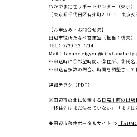
わかやま定住サポートセンター（東京）
（東京都千代田区有楽町2-10-1 東京
【お申込み・お問合せ先】
田辺市役所たなべ営業室（担当：横矢）
TEL：0739-33-7714
Mail：
tanabe.eigyou@city.tanabe.lg.
※申込時に①希望時間、②住所、③氏名
※申込者多数の場合、時間を調整させて
詳細チラシ
（PDF）
※田辺市の北に位置する
日高川町の出張
「移住先はまだ決めていない」「まずは
◆田辺市移住ポータルサイト ⇒
【SUMO