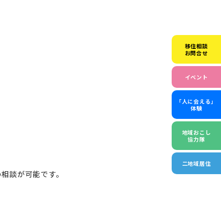
移住相談
お問合せ
イベント
「人に会える」
体験
地域おこし
協力隊
二地域居住
の相談が可能です。