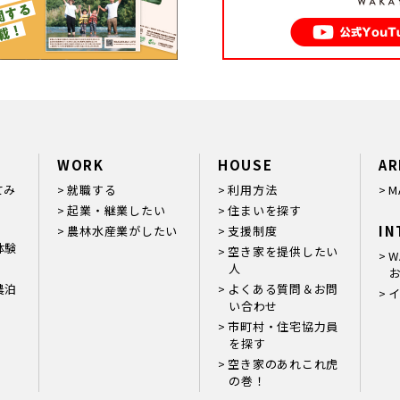
WORK
HOUSE
AR
てみ
就職する
利用方法
M
起業・継業したい
住まいを探す
IN
農林水産業がしたい
支援制度
体験
空き家を提供したい
W
人
お
農泊
よくある質問＆お問
い合わせ
市町村・住宅協力員
を探す
空き家のあれこれ虎
の巻！