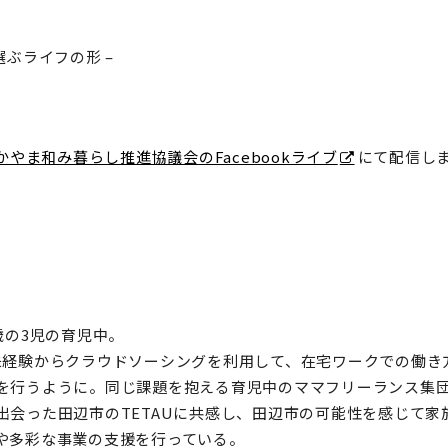
ライフの形­­ –
かやま和み暮らし推進協議会のFacebookライブ
にて配信し
歳の3児の育児中。
未経験からクラウドソーシングを利用して、在宅ワークでの働き
を行うように。同じ課題を抱える育児中のママフリーランス集団m
出会った田辺市のTETAUに共感し、田辺市の可能性を感じて
や多彩な事業の支援を行っている。