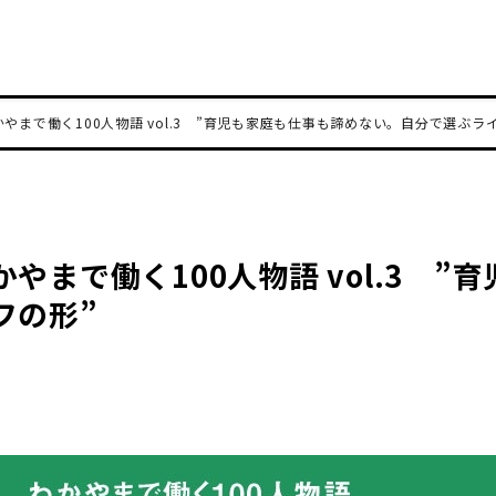
やまで働く100人物語 vol.3 ”育児も家庭も仕事も諦めない。自分で選ぶラ
やまで働く100人物語 vol.3 ”
フの形”