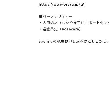
https://www.tetau.jp/
●パーソナリティー
・内田靖之（わかやま定住サポートセン
・岩倉昂史（Kozacara）
zoomでの視聴お申し込みは
こちら
から