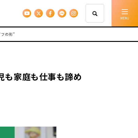
イフの形”
イベント情報
移住支援
育児も家庭も仕事も諦め
人に会う
しごと
住まい