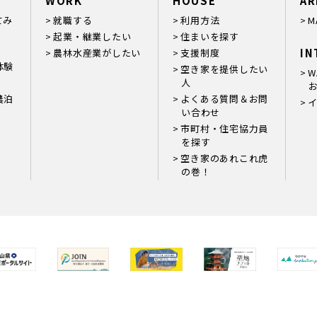
WORK
HOUSE
AR
てみ
就職する
利用方法
M
起業・継業したい
住まいを探す
IN
農林水産業がしたい
支援制度
体験
空き家を提供したい
W
人
お
農泊
よくある質問＆お問
い合わせ
市町村・住宅協力員
を探す
空き家のあれこれ虎
の巻！