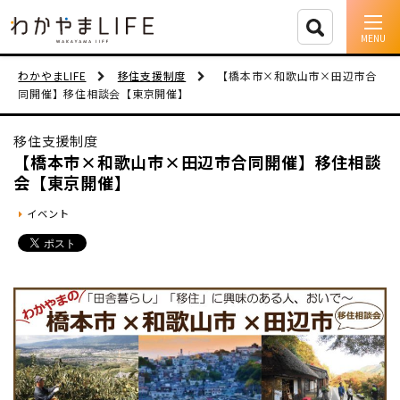
イベント情報
わかやまLIFE
移住支援制度
【橋本市×和歌山市×田辺市合
同開催】移住相談会【東京開催】
移住支援
移住支援制度
人に会う
【橋本市×和歌山市×田辺市合同開催】移住相談
会【東京開催】
しごと
イベント
住まい
市町村を探す
移住者インタビュー
動画