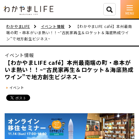
イベント情報
わかやまLIFE
イベント情報
【わかやまLIFE café】本州最南
端の町・串本がいま熱い！！~‟古民家再生＆ロケット＆海底熟成ワイ
ン”で地方創生ビジネス~
移住支援
イベント情報
人に会う
【わかやまLIFE café】本州最南端の町・串本が
いま熱い！！~‟古民家再生＆ロケット＆海底熟成
しごと
ワイン”で地方創生ビジネス~
住まい
イベント
市町村を探す
移住者インタビュー
動画