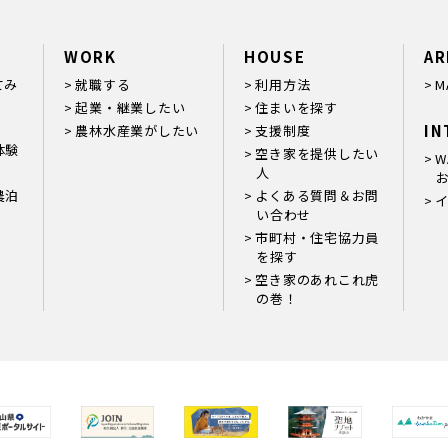
WORK
HOUSE
AR
てみ
就職する
利用方法
M
起業・継業したい
住まいを探す
IN
農林水産業がしたい
支援制度
体験
空き家を提供したい
W
人
お
農泊
よくある質問＆お問
い合わせ
市町村・住宅協力員
を探す
空き家のあれこれ虎
の巻！