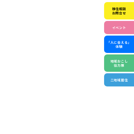
移住相談
お問合せ
イベント
「人に会える」
体験
地域おこし
協力隊
二地域居住