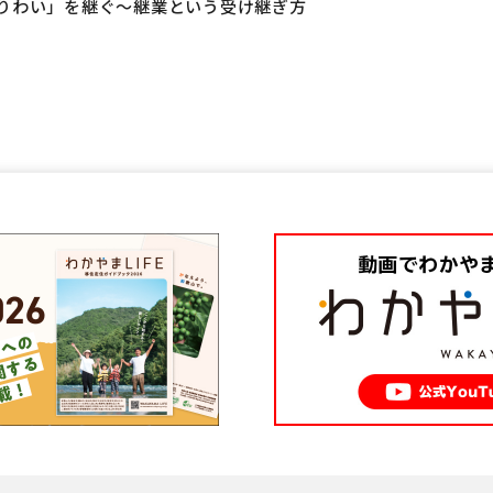
「なりわい」を継ぐ～継業という受け継ぎ方
。