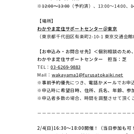
※
12:00～13:00
（予約済）、13:00～14:00、
1
【場所】
わかやま定住サポートセンター＠東京
（東京都千代田区有楽町2-10-1 東京交通会
【お申込み・お問合せ先】
＜個別相談のため
わかやま定住サポートセンター 担当：芝
TEL：
03-6269-9883
Mail：
wakayama1@furusatokaiki.net
※
事前予約優先
につき、
電話かメール
でお申
※申込時に
希望日時、住所、氏名、年齢、参
※申込者多数の場合、時間を調整させて頂く
－－－－－－－－－－－－－－－－－－－－
2/4(日)16:30～18:00開催！（当日参加も可