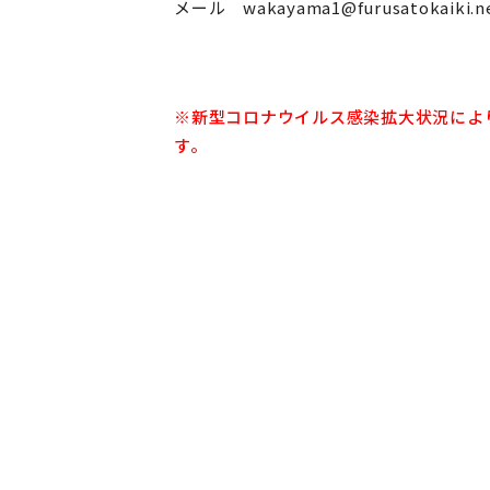
メール wakayama1@furusatokaiki.n
※
新型コロナウイルス感染
拡大状況によ
す。