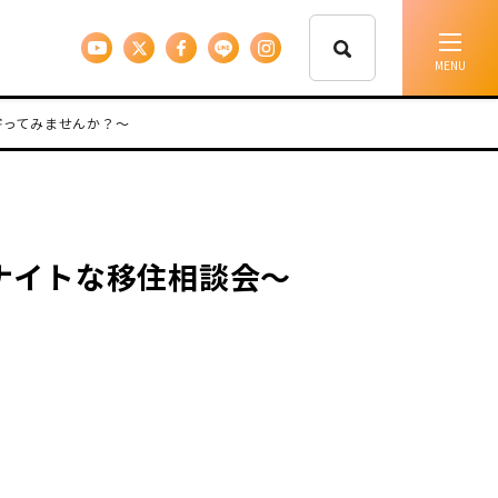
寄ってみませんか？～
イベント情報
移住支援
ナイトな移住相談会～
人に会う
しごと
住まい