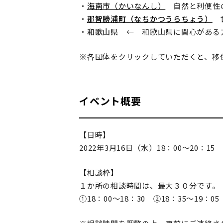
・
海南市（かいなんし）
自然と利便性
・
那智勝浦町（なちかつうらちょう）
世
・
和歌山県
← 和歌山県に関心がある
※各団体をクリックしていただくと、移
イベント概要
【日時】
2022年3月16日（水）18：00～20：15
【相談枠】
１か所の相談時間は、最大３０分です。
①18：00～18：30 ②18：35～19：05