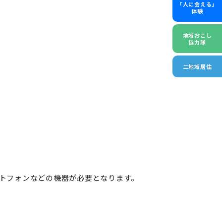
「人に会える」
体験
地域おこし
協力隊
二地域居住
ートフォンなどの機器が必要となります。