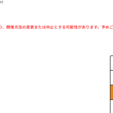
et
り、開催方法の変更または中止
とする
可能性が
あります
。
予め