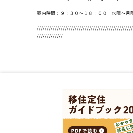
案内時間：９：３０～１８：００ 水曜
////////////////////////////////////////////////
/////////////