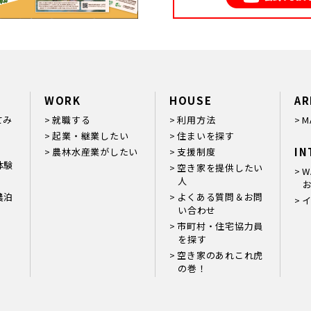
WORK
HOUSE
AR
てみ
就職する
利用方法
M
起業・継業したい
住まいを探す
IN
農林水産業がしたい
支援制度
体験
空き家を提供したい
W
人
お
農泊
よくある質問＆お問
い合わせ
市町村・住宅協力員
を探す
空き家のあれこれ虎
の巻！