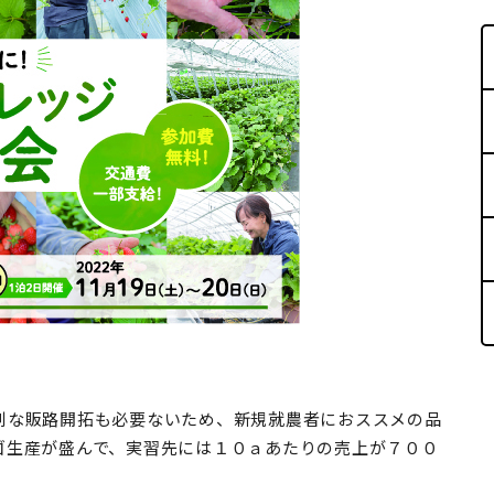
別な販路開拓も必要ないため、新規就農者におススメの品
ゴ生産が盛んで、実習先には１０ａあたりの売上が７００