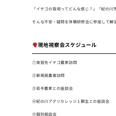
「イチゴの栽培ってどんな感じ？」「紀の川
そんな不安・疑問を体験研修会に参加して解
現地視察会スケジュール
①実習先イチゴ農家訪問
②新規就農者訪問
③若手農家との座談会
④紀の川アグリカレッジ１期生との座談会
⑤個別相談会