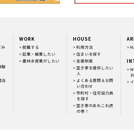
WORK
HOUSE
AR
てみ
就職する
利用方法
M
起業・継業したい
住まいを探す
IN
農林水産業がしたい
支援制度
体験
空き家を提供したい
W
人
お
農泊
よくある質問＆お問
い合わせ
市町村・住宅協力員
を探す
空き家のあれこれ虎
の巻！