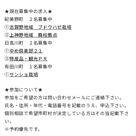
★現在募集中の求人★
紀美野町 ２名募集中
①
志賀野地域 ブドウハゼ栽培
②
上神野地域 廃校拠点
日高川町 ２名募集中
①
ゆめ倶楽部２１
②
特産品・観光ＰＲ
有田川町 １名募集中
①
サンショ栽培
★参加について★
参加をご希望の方は問い合わせメールにご連絡下さい。
氏名・住所・年代・電話番号を記載のうえ、申込下さい。
個別相談で希望市町村が決定している方はその旨記載下さ
い。
※予約優先です。