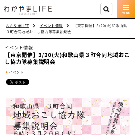
イベント情報
わかやまLIFE
イベント情報
【東京開催】3/20(火)和歌山県
３町合同地域おこし協力隊募集説明会
移住支援
イベント情報
人に会う
【東京開催】3/20(火)和歌山県３町合同地域おこ
し協力隊募集説明会
しごと
イベント
住まい
市町村を探す
移住者インタビュー
動画