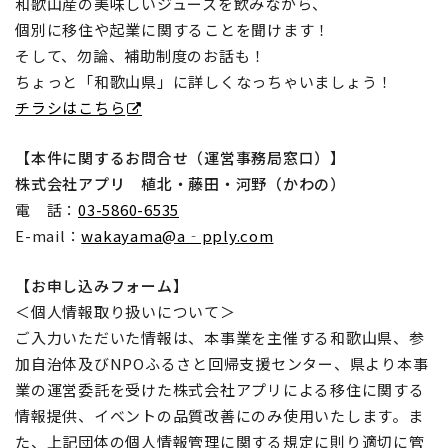
和歌山産の美味しいジュースを飲みながら、
個別に移住や起業に関することを聞けます！
そして、勿論、補助制度のお話も！
ちょっと「和歌山県」に詳しくなっちゃいましょう！
チラシはこちら
【本件に関する
お問合せ（運営事務局窓口）】
株式会社アプリ 植北・藤田・河野（かわの）
電 話：
03-5860-6535
E-mail：
wakayama@a‐pply.com
【お申し込みフォーム】
＜個人情報取り扱いについて＞
ご入力いただいた情報は、本事業を主催する和歌山県、参
加自治体及びNPOふるさと回帰支援センター、県より本事
業の運営委託を受けた株式会社アプリによる移住に関する
情報提供、イベントの品質改善にのみ使用いたします。ま
た、上記団体の個人情報管理に関する規定に則り適切に管