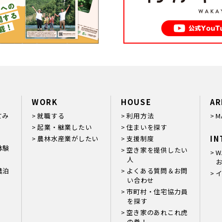
WORK
HOUSE
AR
てみ
就職する
利用方法
M
起業・継業したい
住まいを探す
IN
農林水産業がしたい
支援制度
体験
空き家を提供したい
W
人
お
農泊
よくある質問＆お問
い合わせ
市町村・住宅協力員
を探す
空き家のあれこれ虎
の巻！