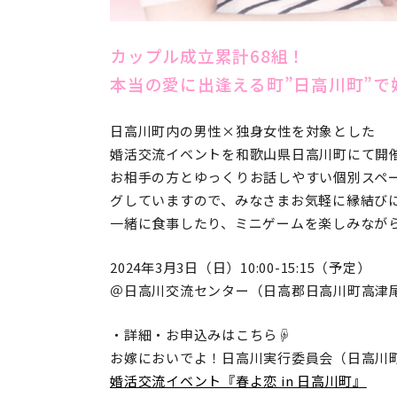
カップル成立累計68組！
本当の愛に出逢える町”日高川町”
日高川町内の男性×
独身女性を対象とした
婚活交流イベントを和歌山県日高川町にて開
お相手の方とゆっくりお話しやすい個別スペ
グしていますので、みなさまお気軽に縁結び
一緒に食事したり、ミニゲームを楽しみなが
2024年3月3日（日）10:00-15:15（予定）
＠日高川交流センター（
日高郡日高川町高津尾7
・詳細・お申込みはこちら☟
お嫁においでよ！日高川実行委員会（日高川
婚活交流イベント『春よ恋 in 日高川町』