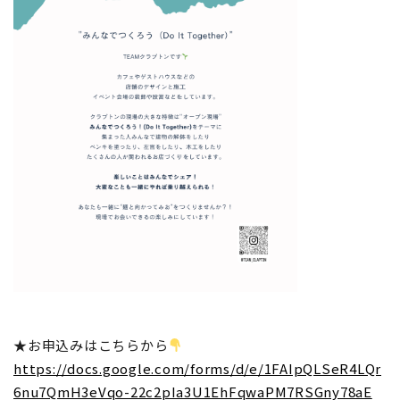
★お申込みはこちらから
https://docs.google.com/forms/d/e/1FAIpQLSeR4LQr
6nu7QmH3eVqo-22c2pIa3U1EhFqwaPM7RSGny78aE