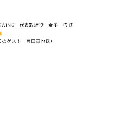
WING」
代表取締役 金子 巧 氏
らのゲスト―豊田宙也氏）