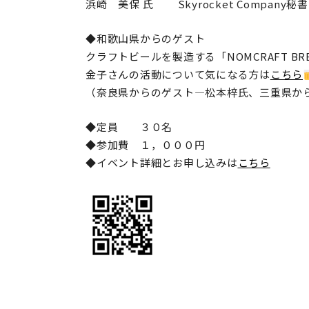
浜崎 美保 氏
Skyrocket Company
秘書
◆和歌山県からのゲスト
クラフトビールを製造する「NOMCRAFT BRE
金子さんの活動について気になる方は
こちら
（奈良県からのゲスト―松本梓氏、三重県か
◆定員 ３０名
◆参加費 １，０００円
◆イベント詳細とお申し込みは
こちら