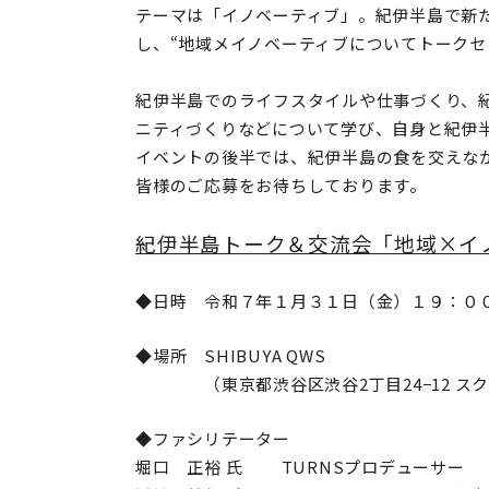
テーマは「イノベーティブ」。
紀伊半島で新
し、
“地域メイノベーティブについてトーク
紀伊半島でのライフスタイルや仕事づくり、
ニティづくりなどについて学び、自身と紀伊半
イベントの後半では、紀伊半島の食を交えな
皆様のご応募をお待ちしております。
紀伊半島トーク＆交流会
「地域×イ
◆日時 令和７年１月３１日（金）１９：０
◆場所
SHIBUYA QWS
（東京都渋谷区渋谷
2
丁目
24−12
スク
◆ファシリテーター
堀口 正裕 氏
TURNS
プロデューサー