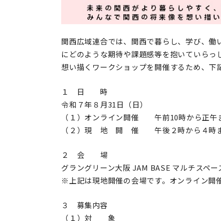
関西広域連合では、関西で暮らし、学び、働
にどのような期待や課題感等を抱いていらっ
想い描くワークショップを開催するため、下
１ 日 時
令和７年８月
31
日（日）
（１）オンライン開催 午前
10
時から正午
（２）現 地 開 催 午後２時から４時
２ 会 場
グラングリーン大阪
JAM BASE
マルチスペー
※上記は現地開催の会場です。オンライン開
３ 募集内容
（１）対 象