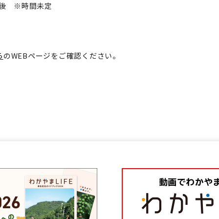
後 ※時間未定
ら
の
WEB
ページをご確認ください。