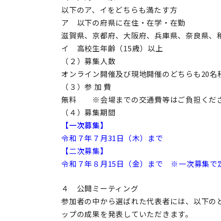
以下のア、イをどちらも満たす方
ア 以下の府県に在住・在学・在勤
滋賀県、京都府、大阪府、兵庫県、奈良県、
イ 高校生年齢（
15
歳）以上
（２）募集人数
オンライン開催及び現地開催のどちらも
20
名
（３）参 加 費
無料 ※会場までの交通費等はご負担くだ
（４）募集期間
【一次募集】
令和７年７月31日（木）まで
【二次募集】
令和７年８月15日（金）まで ※一次募集で
４ 公開ミーティング
参加者の中から選ばれた代表者には、以下の
ップの成果を発表していただきます。