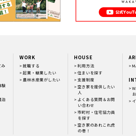
WORK
HOUSE
AR
てみ
就職する
利用方法
M
起業・継業したい
住まいを探す
IN
農林水産業がしたい
支援制度
体験
空き家を提供したい
W
人
お
農泊
よくある質問＆お問
い合わせ
市町村・住宅協力員
を探す
空き家のあれこれ虎
の巻！