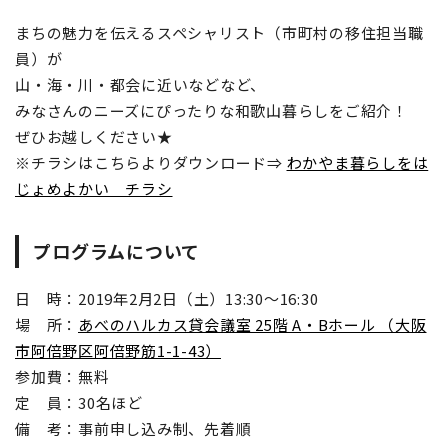
まちの魅力を伝えるスペシャリスト（市町村の移住担当職
員）が
山・海・川・都会に近いなどなど、
みなさんのニーズにぴったりな和歌山暮らしをご紹介！
ぜひお越しください★
※チラシはこちらよりダウンロード⇒
わかやま暮らしをは
じょめよかい チラシ
プログラムについて
日 時：2019年2月2日（土）13:30～16:30
場 所：
あべのハルカス貸会議室 25階 A・Bホール （大阪
市阿倍野区阿倍野筋1-1-43）
参加費：無料
定 員：30名ほど
備 考：事前申し込み制、先着順