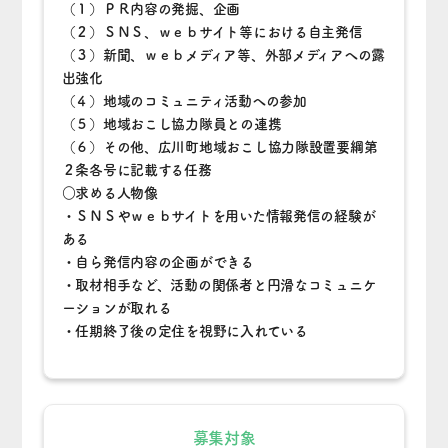
（１）ＰＲ内容の発掘、企画
（２）ＳＮＳ、ｗｅｂサイト等における自主発信
（３）新聞、ｗｅｂメディア等、外部メディアへの露
出強化
（４）地域のコミュニティ活動への参加
（５）地域おこし協力隊員との連携
（６）その他、広川町地域おこし協力隊設置要綱第
２条各号に記載する任務
○求める人物像
・ＳＮＳやｗｅｂサイトを用いた情報発信の経験が
ある
・自ら発信内容の企画ができる
・取材相手など、活動の関係者と円滑なコミュニケ
ーションが取れる
・任期終了後の定住を視野に入れている
募集対象