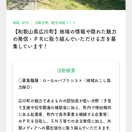
地域 : 紀中
活動分野 : 観光地域づくり
【和歌山県広川町】地域の情報や隠れた魅力
の発信・ＰＲに取り組んでいただける方を募
集しています！
活動概要
○募集職種：ローカルパブリシスト（地域おこし協
力隊Ｄ）
広川町の魅力であるものの認知度が低い分野（子育
て支援や住宅関連の補助金に加え、町内で増加傾向
にある起業者、町内で長年事業を継続する企業等）
のＰＲを目指し、ＳＮＳ等での自主発信に加え、外
部メディアへの露出強化に取り組んでいただきます。