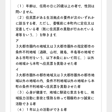
（１）年齢は、任用の日に20歳以上の者で、性別は
問いません。
（２）住民票がある生活拠点の要件が次のいずれか
に該当する者。ただし、委嘱前に本町内に定住又は
定着している者（既に住民票の異動が行われている
者等をいう。）を除きます。
ア
３大都市圏内の地域又は３大都市圏外の指定都市の
条件不利地域（過疎、山村、離島、半島等の地域で
ある市町村をいう。以下本条において同じ。）以外
の地域から本町へ住民票を異動させた者
イ
３大都市圏外の都市地域又は３大都市圏外の都市地
域以外の地域の内、条件不利地域以外の地域から本
町の条件不利地域へ住民票を異動させた者
（３）心身が健康で、地域に馴染む意志を有し、地
域協力活動に意欲と情熱を持って積極的かつ誠実に
活動できる者
（４）１年以上の活動ができる者