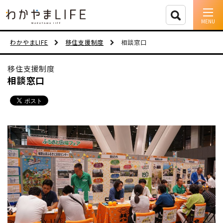
イベント情報
わかやまLIFE
移住支援制度
相談窓口
移住支援
移住支援制度
相談窓口
人に会う
しごと
住まい
市町村を探す
移住者インタビュー
動画