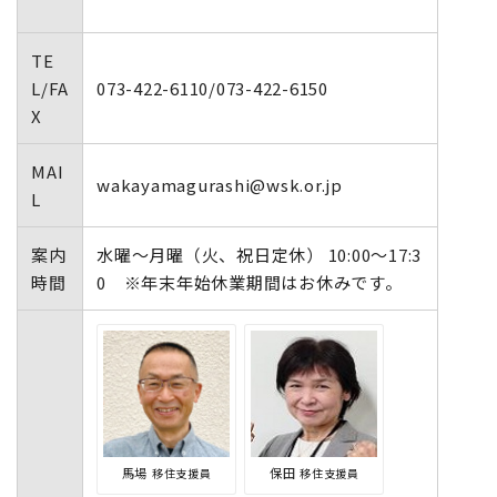
TE
L/FA
073-422-6110/073-422-6150
X
MAI
wakayamagurashi@wsk.or.jp
L
案内
水曜～月曜（火、祝日定休） 10:00～17:3
時間
0 ※年末年始休業期間はお休みです。
馬場
保田
移住支援員
移住支援員