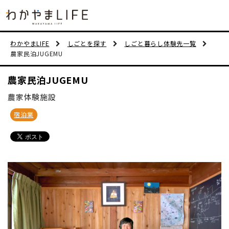
イベント情
わかやまLIFE
しごとを探す
しごと暮らし体験先一覧
農家民泊JUGEMU
移住支援
農家民泊JUGEMU
人に会う
農家体験施設
しごと
宿泊業
住まい
市町村を探
移住者イン
動画