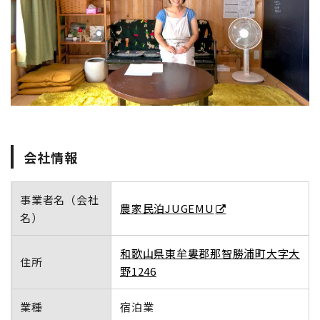
地域おこし
会社情報
事業者名（会社
農家民泊JUGEMU
名）
和歌山県東牟婁郡那智勝浦町大字大
住所
野1246
業種
宿泊業