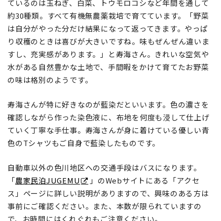
ているのは玉ねぎ、白菜、トウモロコシなど年間を通して
約30種類。すべて有機無農薬栽培で育てています。「野菜
は自分がやった分だけ結果になって返ってきます。やっぱ
り収穫のときは喜びが大きいですね。味もぜんぜん違いま
すし、充実感があります。」と寿海さん。きれいな空気や
水がある自然豊かな土地で、手間暇をかけて育てたお野菜
の味は格別のようです。
寿海さんが特に好きなのが藍染だといいます。色の濃さを
確認しながら作った染色液に、布地を何度も浸して仕上げ
ていく丁寧な手仕事。寿海さんが身に着けている優しい青
色のTシャツもご自身で藍染したものです。
自動車以外の色川地区への交通手段はバスになります。
「
農家民泊JUGEMU
」のWebサイトにある「アクセ
ス」ページに詳しい説明がありますので、興味のある方は
事前にご確認ください。また、本数が限られていますの
で、お時間にはくれぐれもご注意ください。