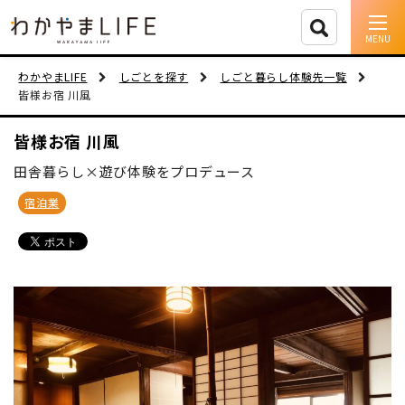
イベント情報
わかやまLIFE
しごとを探す
しごと暮らし体験先一覧
皆様お宿 川風
移住支援
皆様お宿 川風
人に会う
田舎暮らし×遊び体験をプロデュース
しごと
宿泊業
住まい
市町村を探す
移住者インタビュー
動画