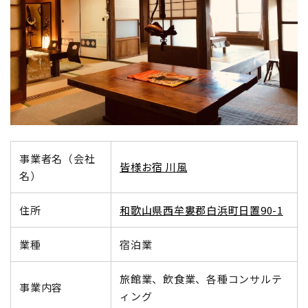
地域おこし協力隊
事業者名（会社
皆様お宿 川風
名）
住所
和歌山県西牟婁郡白浜町日置90-1
業種
宿泊業
旅館業、飲食業、各種コンサルテ
事業内容
ィング