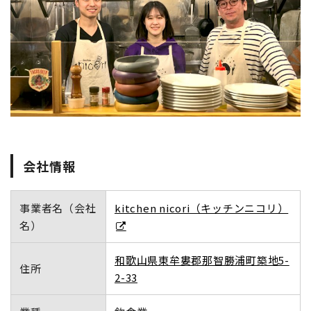
地域おこし協力隊
会社情報
事業者名（会社
kitchen nicori（キッチンニコリ）
名）
和歌山県東牟婁郡那智勝浦町築地5-
住所
2-33