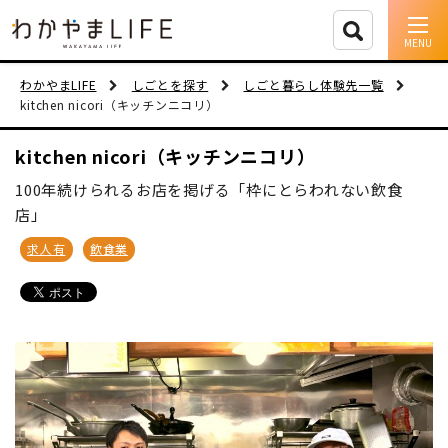
イベント情報
わかやまLIFE
しごとを探す
しごと暮らし体験先一覧
kitchen nicori（キッチンニコリ）
移住支援
kitchen nicori（キッチンニコリ）
人に会う
100年続けられるお店を掲げる「枠にとらわれない飲食
店」
しごと
求人有
飲食業
住まい
市町村を探す
移住者インタビュー
動画