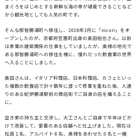
まぐろをはじめとする新鮮な海の幸が堪能できることなど
から観光地としても人気の町です。
そんな那智勝浦町へ移住し、2018年3月に「nicori」をオ
ープンしたのが、京都府笠置町出身の奥田裕也さん。以前
は家業の建築関係の仕事をしていましたが、奥様の地元で
ある那智勝浦町への移住を機に、憧れだった飲食業の世界
へ入ることにしました。
奥田さんは、イタリア料理店、日本料理店、カフェといっ
た複数の飲食店で計十数年に渡って修業を重ねた後、人通
りのある紀伊勝浦駅前の商店街でご自身の店を構えること
に。
空き家の持ち主と交渉し、大工さんとご自身で半年ほどか
けて改装して、愛着のある店舗へと仕上げました。現在は
社員１名、アルバイト６名、奥様をあわせた８名と一緒