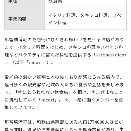
業種
飲食業
イタリア料理、メキシコ料理、スペ
事業内容
イン料理
那智勝浦町の商店街にひときわ賑わいを見せるお店があり
ます。イタリア料理をはじめ、メキシコ料理やスペイン料
理などバラエティに富んだ料理を提供する「kitchen nicor
i」（以下「nicori」）。
蛍光色の温かい照明と木のぬくもりが感じられる店内で、
連日多くの観光客や地域の人たちが食事や会話を楽しみま
す。「枠にとらわれない飲食店」を掲げ、さまざまなこと
に挑戦していく「nicori」。今、一緒に働くメンバーを募
集しています。
那智勝浦町は、和歌山県南部にある人口1万4000人ほどが
暮らす町。温泉や世界遺産にもなった熊野古道があり、生