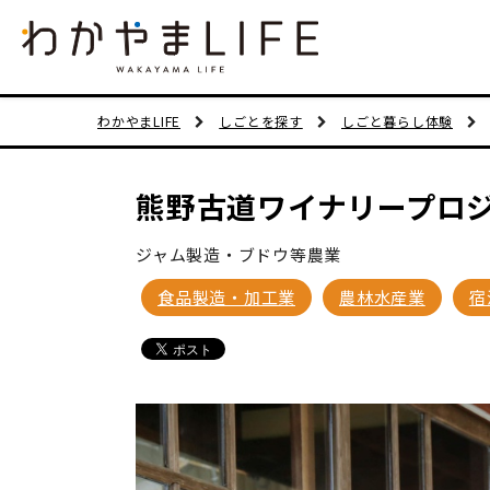
わかやまLIFE
しごとを探す
しごと暮らし体験
熊野古道ワイナリープロ
ジャム製造・ブドウ等農業
食品製造・加工業
農林水産業
宿