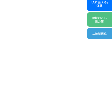
「人に会える」
体験
地域おこし
協力隊
二地域居住