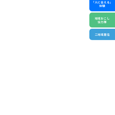
「人に会える」
体験
地域おこし
協力隊
二地域居住