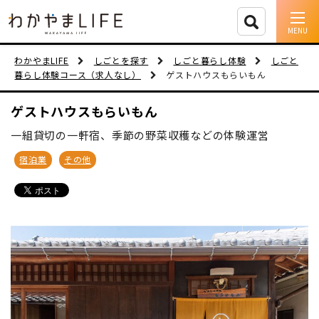
イベント情報
わかやまLIFE
しごとを探す
しごと暮らし体験
しごと
暮らし体験コース（求人なし）
ゲストハウスもらいもん
移住支援
ゲストハウスもらいもん
人に会う
一組貸切の一軒宿、季節の野菜収穫などの体験運営
しごと
宿泊業
その他
住まい
市町村を探す
移住者インタビュー
動画