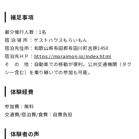
補足事項
最少催行人数：1名
宿 泊 場 所 ：ゲストハウスもらいもん
宿泊先住所：和歌山県有田郡有田川町吉原1450
宿泊先ＨＰ：
https://moraimon.jp/index.html
そ の 他：自動車での移動が便利。公共交通機関（タク
シー含む）を乗り継いでの参加も可能。
体験経費
参加費：無料
交通費/宿泊費/食費：自費負担
体験者の声