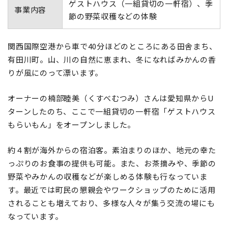
ゲストハウス（一組貸切の一軒宿）、季
事業内容
節の野菜収穫などの体験
関西国際空港から車で40分ほどのところにある田舎まち、
有田川町。山、川の自然に恵まれ、冬になればみかんの香
りが風にのって漂います。
オーナーの楠部睦美（くすべむつみ）さんは愛知県からU
ターンしたのち、ここで一組貸切の一軒宿「ゲストハウス
もらいもん」をオープンしました。
約４割が海外からの宿泊客。素泊まりのほか、地元の幸た
っぷりのお食事の提供も可能。また、お茶摘みや、季節の
野菜やみかんの収穫などが楽しめる体験も行なっていま
す。最近では町民の懇親会やワークショップのために活用
されることも増えており、多様な人々が集う交流の場にも
なっています。