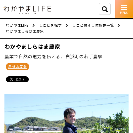
イベント情報
わかやまLIFE
しごとを探す
しごと暮らし体験先一覧
わかやましらはま農家
移住支援
わかやましらはま農家
人に会う
農業で自然の魅力を伝える、白浜町の若手農家
しごと
農林水産業
住まい
市町村を探す
移住者インタビュー
動画