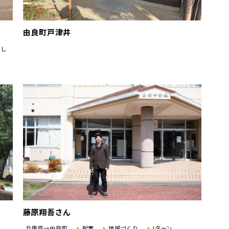
由良町戸津井
らし
藤原翔吾さん
兵庫県→由良町
起業
地域づくり
Iターン