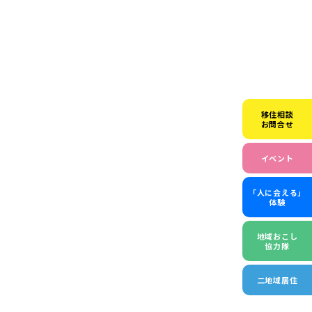
移住相談
お問合せ
イベント
「人に会える」
体験
地域おこし
協力隊
二地域居住