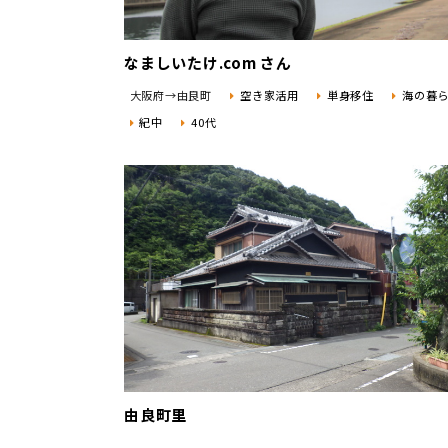
なましいたけ.com さん
大阪府→由良町
空き家活用
単身移住
海の暮
紀中
40代
由良町里