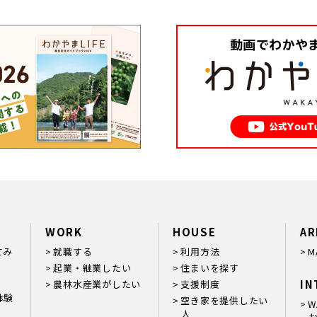
WORK
HOUSE
AR
てみ
就職する
利用方法
M
起業・継業したい
住まいを探す
IN
農林水産業がしたい
支援制度
体験
空き家を提供したい
W
人