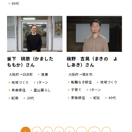
40代
釜下 桃歌（かました
槇野 吉晃（まきの よ
ももか）さん
しあき）さん
大阪府→白浜町
就業
大阪府→橋本市
転職なき移住
地域づくり
地域づくり
Iターン
子育て
Iターン
単身移住
里山暮らし
家族移住
紀北
40代
紀南
20代