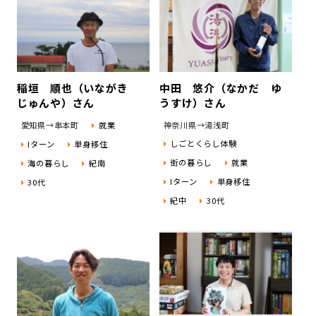
稲垣 順也（いながき
中田 悠介（なかだ ゆ
じゅんや）さん
うすけ）さん
愛知県→串本町
就業
神奈川県→湯浅町
しごとくらし体験
Iターン
単身移住
街の暮らし
就業
海の暮らし
紀南
Iターン
単身移住
30代
紀中
30代