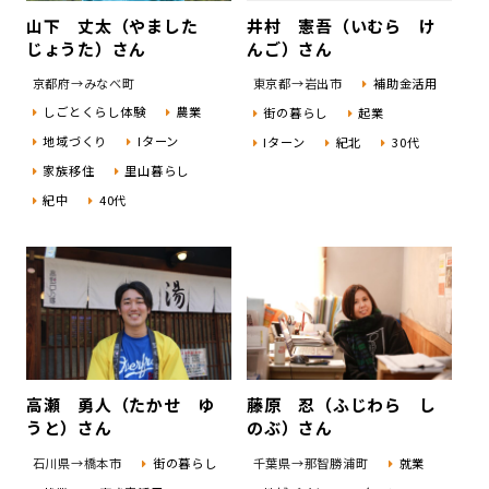
山下 丈太（やました
井村 憲吾（いむら け
じょうた）さん
んご）さん
京都府→みなべ町
東京都→岩出市
補助金活用
しごとくらし体験
農業
街の暮らし
起業
地域づくり
Iターン
Iターン
紀北
30代
家族移住
里山暮らし
紀中
40代
高瀬 勇人（たかせ ゆ
藤原 忍（ふじわら し
うと）さん
のぶ）さん
石川県→橋本市
街の暮らし
千葉県→那智勝浦町
就業