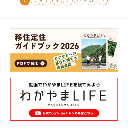
1
2
3
4
5
…
11
»