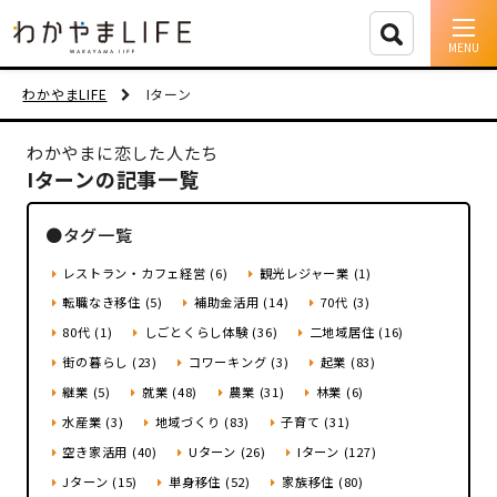
イベント情報
わかやまLIFE
Iターン
移住支援
わかやまに恋した人たち
Iターンの記事一覧
人に会う
●タグ一覧
しごと
レストラン・カフェ経営 (6)
観光レジャー業 (1)
住まい
転職なき移住 (5)
補助金活用 (14)
70代 (3)
80代 (1)
しごとくらし体験 (36)
二地域居住 (16)
市町村を探す
街の暮らし (23)
コワーキング (3)
起業 (83)
継業 (5)
就業 (48)
農業 (31)
林業 (6)
移住者インタビュー
水産業 (3)
地域づくり (83)
子育て (31)
空き家活用 (40)
Uターン (26)
Iターン (127)
動画
Jターン (15)
単身移住 (52)
家族移住 (80)