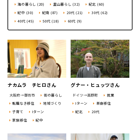
海の暮らし (20)
里山暮らし (32)
紀北 (60)
地域おこし協力隊
紀中 (30)
紀南 (87)
20代 (21)
30代 (62)
40代 (45)
50代 (18)
60代 (9)
ナカムラ チヒロさん
グナー・ヒュッツさん
大阪府→御坊市
街の暮らし
ドイツ→高野町
就業
転職なき移住
地域づくり
Iターン
単身移住
子育て
Iターン
紀北
20代
家族移住
紀中