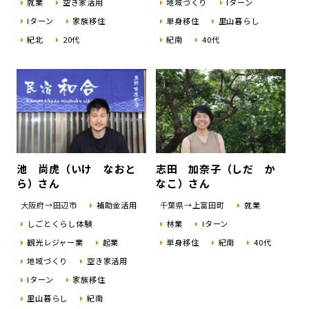
就業
空き家活用
地域づくり
Iターン
Iターン
家族移住
単身移住
里山暮らし
紀北
20代
紀南
40代
池 尚虎（いけ なおと
志田 加奈子（しだ か
ら）さん
なこ）さん
大阪府→田辺市
補助金活用
千葉県→上富田町
就業
しごとくらし体験
林業
Iターン
観光レジャー業
起業
単身移住
紀南
40代
地域づくり
空き家活用
Iターン
家族移住
里山暮らし
紀南