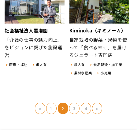
社会福祉法人黒潮園
Kiminoka（キミノーカ）
「介護の仕事の魅力向上」
自家栽培の野菜・果物を使
をビジョンに掲げた施設運
って「食べる幸せ」を届け
営
るジェラート専門店
医療・福祉
求人有
求人有
食品製造・加工業
農林水産業
小売業
«
1
2
3
4
»