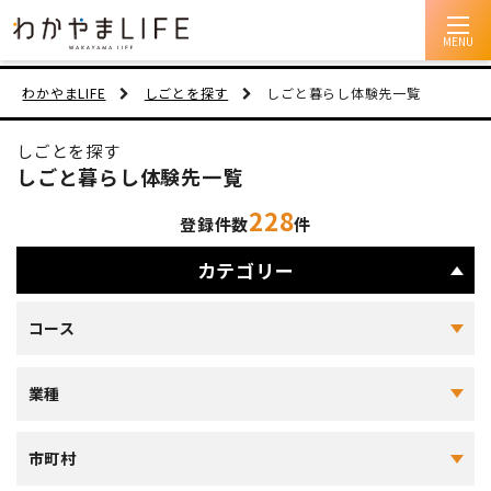
イベント情報
わかやまLIFE
しごとを探す
しごと暮らし体験先一覧
移住支援
しごとを探す
しごと暮らし体験先一覧
人に会う
228
登録件数
件
しごと
カテゴリー
住まい
コース
市町村を探す
業種
移住者インタビュー
動画
市町村