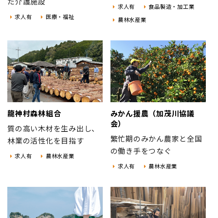
た介護施設
求人有
食品製造・加工業
求人有
医療・福祉
農林水産業
龍神村森林組合
みかん援農（加茂川協議
会）
質の高い木材を生み出し、
繁忙期のみかん農家と全国
林業の活性化を目指す
の働き手をつなぐ
求人有
農林水産業
求人有
農林水産業