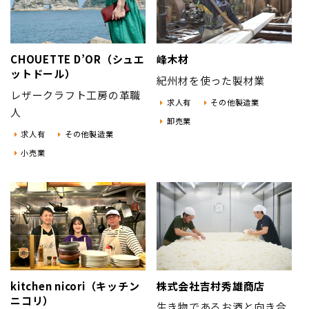
CHOUETTE D’OR（シュエ
峰木材
ットドール）
紀州材を使った製材業
レザークラフト工房の革職
求人有
その他製造業
人
卸売業
求人有
その他製造業
小売業
kitchen nicori（キッチン
株式会社吉村秀雄商店
ニコリ）
生き物であるお酒と向き合