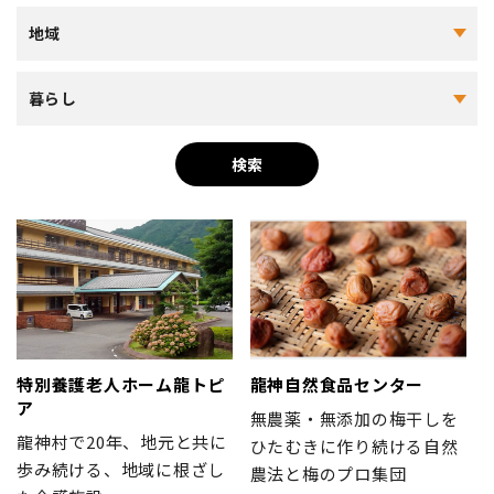
地域おこし協力隊
地域
暮らし
検索
特別養護老人ホーム龍トピ
龍神自然食品センター
ア
無農薬・無添加の梅干しを
龍神村で20年、地元と共に
ひたむきに作り続ける自然
歩み続ける、地域に根ざし
農法と梅のプロ集団