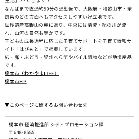
生活」ができます！
なんばまで直通約50分の通勤圏で、大阪府・和歌山市・奈
良県のどの方面へもアクセスしやすい好立地です。
世界遺産高野山の麓にあり、中央には清流・紀の川が流
れ、山河の自然も豊かです。
子どもの成長過程に応じた子育てサポートを子育て情報サ
イト「はぴもと」で掲載しています。
柿・卵・ぶどう・紀州へら竿やパイル織物などが地場産品
です。
橋本市（わかやまLIFE）
橋本市HP
▼
このページに関するお問い合わせ先
橋本市 経済推進部 シティプロモーション課
〒648-8585