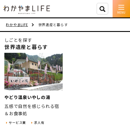
イベント情報
わかやまLIFE
世界遺産と暮らす
移住支援
しごとを探す
世界遺産と暮らす
人に会う
しごと
住まい
市町村を探す
やどり温泉いやしの湯
五感で自然を感じられる宿
移住者インタビュー
＆お食事処
動画
サービス業
求人有