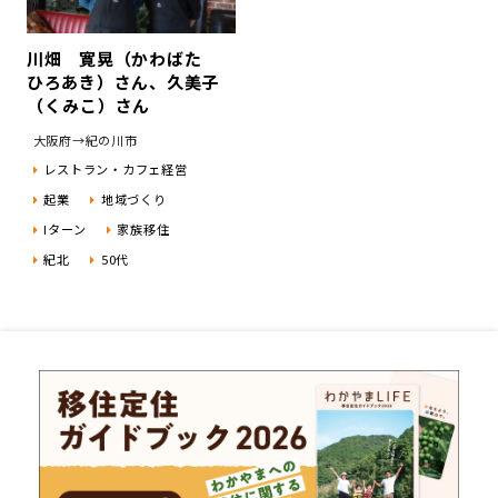
川畑 寛晃（かわばた
ひろあき）さん、久美子
（くみこ）さん
大阪府→紀の川市
レストラン・カフェ経営
起業
地域づくり
Iターン
家族移住
紀北
50代