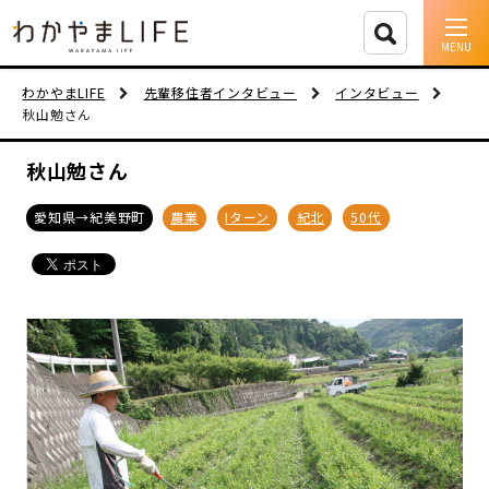
イベント情報
わかやまLIFE
先輩移住者インタビュー
インタビュー
秋山勉さん
移住支援
秋山勉さん
人に会う
愛知県→紀美野町
農業
Iターン
紀北
50代
しごと
住まい
市町村を探す
移住者インタビュー
動画