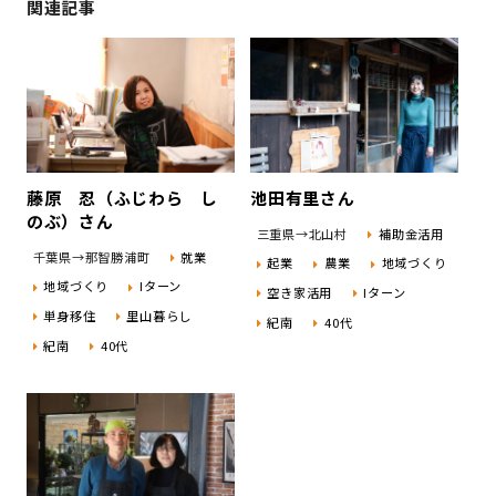
関連記事
藤原 忍（ふじわら し
池田有里さん
のぶ）さん
三重県→北山村
補助金活用
千葉県→那智勝浦町
就業
起業
農業
地域づくり
地域づくり
Iターン
空き家活用
Iターン
単身移住
里山暮らし
紀南
40代
紀南
40代